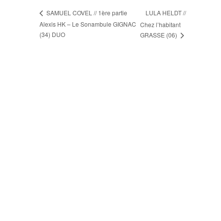
LULA HELDT //
SAMUEL COVEL // 1ère partie
Alexis HK – Le Sonambule GIGNAC
Chez l’habitant
(34) DUO
GRASSE (06)