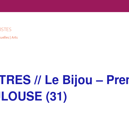
ISTES
elles | Arts
ES // Le Bijou – Prem
LOUSE (31)