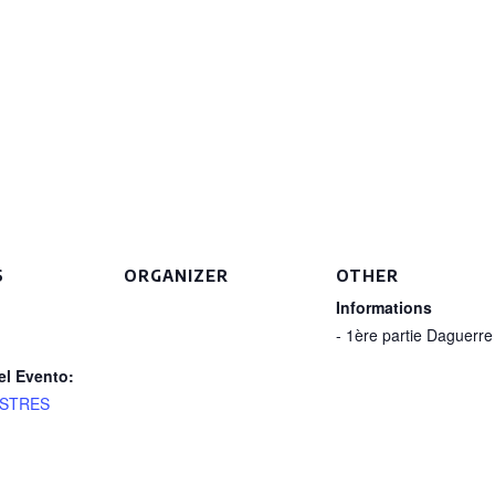
S
ORGANIZER
OTHER
Informations
- 1ère partie Daguerre
el Evento:
ASTRES