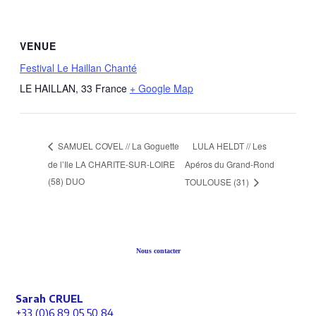
VENUE
Festival Le Haillan Chanté
LE HAILLAN
,
33
France
+ Google Map
LULA HELDT // Les
SAMUEL COVEL // La Goguette
de l’Ile LA CHARITE-SUR-LOIRE
Apéros du Grand-Rond
(58) DUO
TOULOUSE (31)
Nous contacter
Sarah CRUEL
+33 (0)6 89 05 50 84