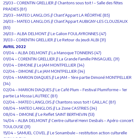
25/03 – CORENTIN GRELLIER // Chantons sous toit ! – Salle des fêtes
PRADIES (81)
25/03 – MATEO LANGLOIS // Chant’Appart LA RÉORTHE (85)
26/03 – MATEO LANGLOIS // Chant’Appart AUBIGNY-LES CLOUZEAUX
(85)
26/03 – ALBA DELMONT // Le Galion FOULAYRONNES (47)
31/03 – CORENTIN GRELLIER // Le Retour du Jeudi ALBI (31)
AVRIL 2022
01/04 – ALBA DELMONT // La Manoque TONNEINS (47)
01/04 – CORENTIN GRELLIER // La Grande Famille PINSAGUEL (31)
01/04 – DIMONE // Le JAM MONTPELLIER (34)
02/04 – DIMONE // Le JAM MONTPELLIER (34)
01/04 – MARION DIAQUES // Le JAM – 1ère partie Dimoné MONTPELLIER
(34)
02/04 – MARION DIAQUES // Le Café Plum – Festival Plumiforme – 1er
partie La Mossa LAUTREC (81)
02/04 – MATEO LANGLOIS // Chantons sous toit ! GAILLAC (81)
08/04 – MATEO LANGLOIS // La Zone CASTRIES (34)
08/04 – DIMONE // Le Reflet SAINT BERTHEVIN (53)
14/04 – ALBA DELMONT // Centre culturel Henri Desbals – Apéro-concert
TOULOUSE (31)
15/04 – SAMUEL COVEL // Le Sonambule – restitution action culturelle