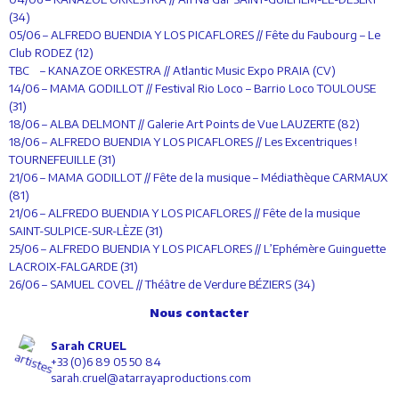
(34)
05/06 – ALFREDO BUENDIA Y LOS PICAFLORES // Fête du Faubourg – Le
Club RODEZ (12)
TBC – KANAZOE ORKESTRA // Atlantic Music Expo PRAIA (CV)
14/06 – MAMA GODILLOT // Festival Rio Loco – Barrio Loco TOULOUSE
(31)
18/06 – ALBA DELMONT // Galerie Art Points de Vue LAUZERTE (82)
18/06 – ALFREDO BUENDIA Y LOS PICAFLORES // Les Excentriques !
TOURNEFEUILLE (31)
21/06 – MAMA GODILLOT // Fête de la musique – Médiathèque CARMAUX
(81)
21/06 – ALFREDO BUENDIA Y LOS PICAFLORES // Fête de la musique
SAINT-SULPICE-SUR-LÈZE (31)
25/06 – ALFREDO BUENDIA Y LOS PICAFLORES // L’Ephémère Guinguette
LACROIX-FALGARDE (31)
26/06 – SAMUEL COVEL // Théâtre de Verdure BÉZIERS (34)
Nous contacter
Sarah CRUEL
+33 (0)6 89 05 50 84
sarah.cruel@atarrayaproductions.com