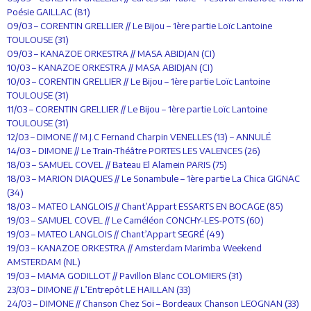
Poésie GAILLAC (81)
09/03 – CORENTIN GRELLIER // Le Bijou – 1ère partie Loïc Lantoine
TOULOUSE (31)
09/03 – KANAZOE ORKESTRA // MASA ABIDJAN (CI)
10/03 – KANAZOE ORKESTRA // MASA ABIDJAN (CI)
10/03 – CORENTIN GRELLIER // Le Bijou – 1ère partie Loïc Lantoine
TOULOUSE (31)
11/03 – CORENTIN GRELLIER // Le Bijou – 1ère partie Loïc Lantoine
TOULOUSE (31)
12/03 – DIMONE // M.J.C Fernand Charpin VENELLES (13) – ANNULÉ
14/03 – DIMONE // Le Train-Théâtre PORTES LES VALENCES (26)
18/03 – SAMUEL COVEL // Bateau El Alamein PARIS (75)
18/03 – MARION DIAQUES // Le Sonambule – 1ère partie La Chica GIGNAC
(34)
18/03 – MATEO LANGLOIS // Chant’Appart ESSARTS EN BOCAGE (85)
19/03 – SAMUEL COVEL // Le Caméléon CONCHY-LES-POTS (60)
19/03 – MATEO LANGLOIS // Chant’Appart SEGRÉ (49)
19/03 – KANAZOE ORKESTRA // Amsterdam Marimba Weekend
AMSTERDAM (NL)
19/03 – MAMA GODILLOT // Pavillon Blanc COLOMIERS (31)
23/03 – DIMONE // L’Entrepôt LE HAILLAN (33)
24/03 – DIMONE // Chanson Chez Soi – Bordeaux Chanson LEOGNAN (33)