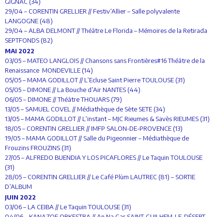
GIGNAC (34)
29/04 – CORENTIN GRELLIER // Festiv’Allier – Salle polyvalente
LANGOGNE (48)
29/04 – ALBA DELMONT // Théâtre Le Florida – Mémoires de la Retirada
SEPTFONDS (82)
MAI 2022
03/05 – MATEO LANGLOIS // Chansons sans Frontières#16 Théâtre de la
Renaissance MONDEVILLE (14)
05/05 – MAMA GODILLOT // L’Ecluse Saint Pierre TOULOUSE (31)
05/05 – DIMONE // La Bouche d’Air NANTES (44)
06/05 – DIMONE // Théâtre THOUARS (79)
13/05 – SAMUEL COVEL // Médiathèque de Sète SETE (34)
13/05 – MAMA GODILLOT // L’instant – MJC Rieumes & Savès RIEUMES (31)
18/05 – CORENTIN GRELLIER // IMFP SALON-DE-PROVENCE (13)
19/05 – MAMA GODILLOT // Salle du Pigeonnier – Médiathèque de
Frouzins FROUZINS (31)
27/05 – ALFREDO BUENDIA Y LOS PICAFLORES // Le Taquin TOULOUSE
(31)
28/05 – CORENTIN GRELLIER // Le Café Plùm LAUTREC (81) – SORTIE
D’ALBUM
JUIN 2022
03/06 – LA CEIBA // Le Taquin TOULOUSE (31)
04/06 – KANAZOE ORKESTRA // An Na Gar SAINT-GUILHEM-LE-DÉSERT