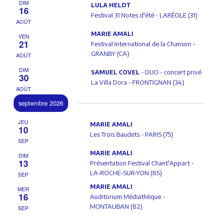
e
V
DIM
LULA HELDT
I
16
i
Festival 31 Notes d'été - LARÉOLE (31)
L
e
w
AOÛT
T
w
E
MARIE AMALI
VEN
s
R
s
21
Festival International de la Chanson -
N
S
GRANBY (CA)
a
AOÛT
N
v
DIM
i
- DUO - concert privé
SAMUEL COVEL
30
g
La Villa Dora - FRONTIGNAN (34)
a
AOÛT
a
t
septembre 2026
v
i
o
JEU
n
MARIE AMALI
i
10
Les Trois Baudets - PARIS (75)
SEP
g
MARIE AMALI
DIM
13
Présentation Festival Chant'Appart -
a
LA-ROCHE-SUR-YON (85)
SEP
MARIE AMALI
t
MER
16
Auditorium Médiathèque -
MONTAUBAN (82)
SEP
i