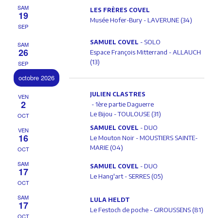
SAM
LES FRÈRES COVEL
o
19
Musée Hofer-Bury - LAVERUNE (34)
SEP
n
- SOLO
SAMUEL COVEL
SAM
26
Espace François Mitterrand - ALLAUCH
(13)
SEP
octobre 2026
JULIEN CLASTRES
VEN
2
- 1ère partie Daguerre
Le Bijou - TOULOUSE (31)
OCT
- DUO
SAMUEL COVEL
VEN
16
Le Mouton Noir - MOUSTIERS SAINTE-
MARIE (04)
OCT
SAM
- DUO
SAMUEL COVEL
17
Le Hang'art - SERRES (05)
OCT
SAM
LULA HELDT
17
Le Festoch de poche - GIROUSSENS (81)
OCT