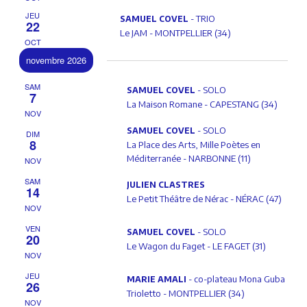
JEU
- TRIO
SAMUEL COVEL
22
Le JAM - MONTPELLIER (34)
OCT
novembre 2026
SAM
- SOLO
SAMUEL COVEL
7
La Maison Romane - CAPESTANG (34)
NOV
- SOLO
SAMUEL COVEL
DIM
8
La Place des Arts, Mille Poètes en
Méditerranée - NARBONNE (11)
NOV
SAM
JULIEN CLASTRES
14
Le Petit Théâtre de Nérac - NÉRAC (47)
NOV
VEN
- SOLO
SAMUEL COVEL
20
Le Wagon du Faget - LE FAGET (31)
NOV
JEU
- co-plateau Mona Guba
MARIE AMALI
26
Trioletto - MONTPELLIER (34)
NOV