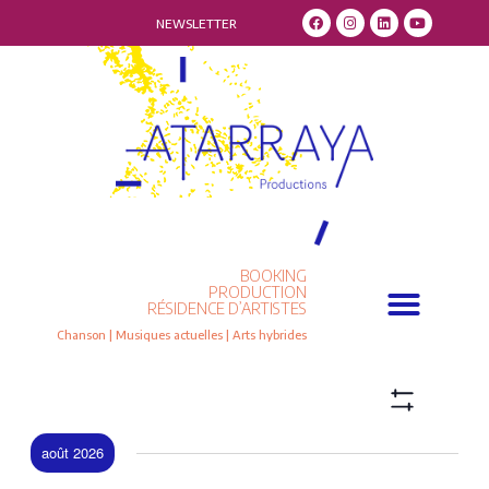
NEWSLETTER
BOOKING
Qui sommes-nous ?
Résidence d’artistes
PRODUCTION
RÉSIDENCE D’ARTISTES
Chanson | Musiques actuelles | Arts hybrides
E
V
L
i
v
S
s
e
H
i
t
août 2026
n
O
e
W
t
F