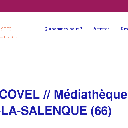
ISTES
Qui sommes-nous ?
Artistes
Rés
elles | Arts
OVEL // Médiathèque
LA-SALENQUE (66)