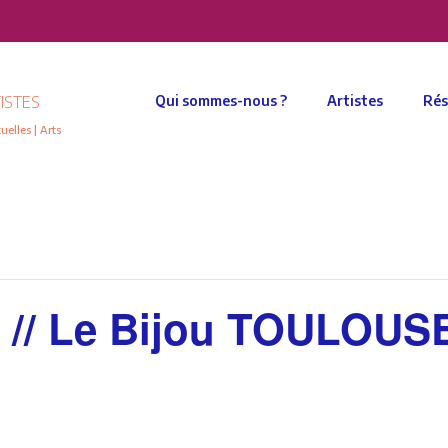
ISTES
Qui sommes-nous ?
Artistes
Rés
elles | Arts
// Le Bijou TOULOUSE