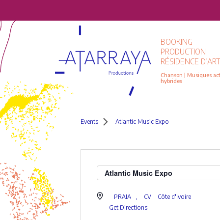
BOOKING
PRODUCTION
RÉSIDENCE D’ART
Chanson | Musiques actu
hybrides
Events
Atlantic Music Expo
Atlantic Music Expo
PRAIA
,
CV
Côte d'Ivoire
Get Directions