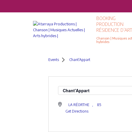
BOOKING
PRODUCTION
RÉSIDENCE D’ART
Chanson | Musiques actu
hybrides
Events
Chant’Appart
Chant'Appart
LA RÉORTHE
,
85
Get Directions