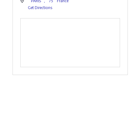
PARIS
,
75
France
Get Directions