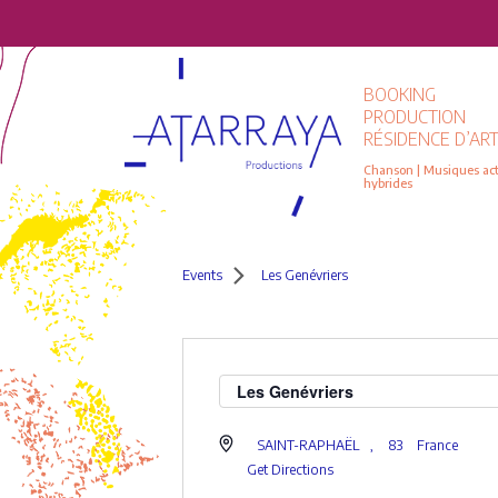
BOOKING
PRODUCTION
RÉSIDENCE D’ART
Chanson | Musiques actu
hybrides
Events
Les Genévriers
Les Genévriers
SAINT-RAPHAËL
,
83
France
Get Directions