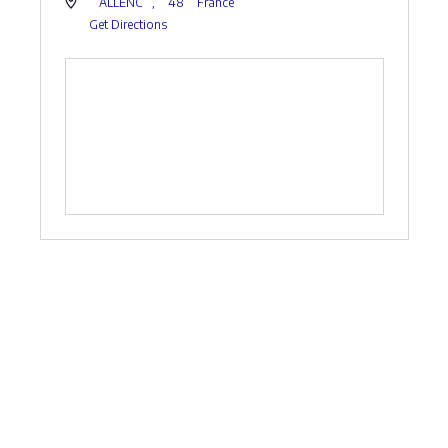
ALLENC
,
48
France
Get Directions