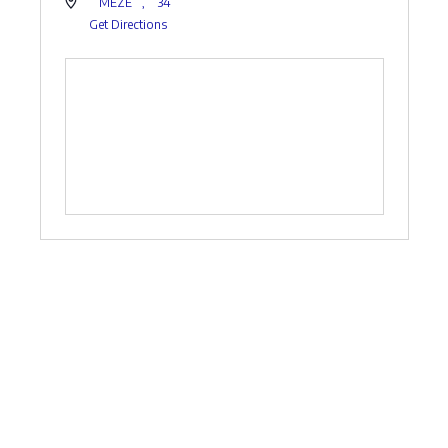
MÈZE
,
34
Get Directions