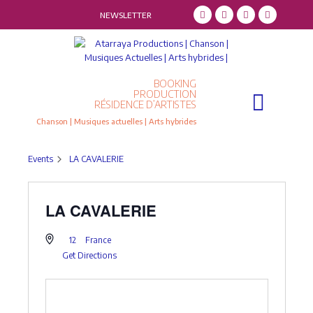
NEWSLETTER
BOOKING
Qui sommes-nous ?
Résidence d’artistes
PRODUCTION
RÉSIDENCE D’ARTISTES
Chanson | Musiques actuelles | Arts hybrides
Events
LA CAVALERIE
LA CAVALERIE
12
France
Get Directions