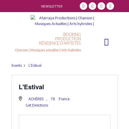
NEWSLETTER
BOOKING
Qui sommes-nous ?
Résidence d’artistes
PRODUCTION
RÉSIDENCE D’ARTISTES
Chanson | Musiques actuelles | Arts hybrides
Events
L’Estival
L'Estival
ACHÈRES
,
78
France
Get Directions