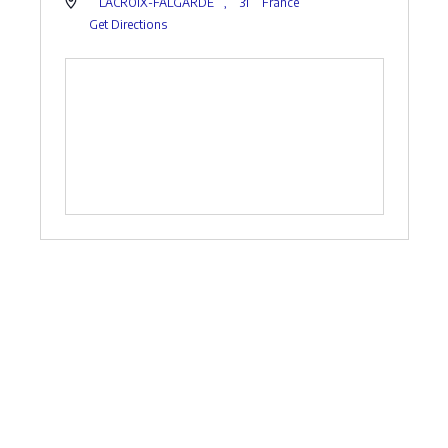
LACROIX-FALGARDE
,
31
France
Get Directions